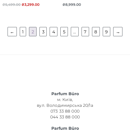
₴
5,499.00
₴
3,299.00
₴
8,999.00
←
1
2
3
4
5
…
7
8
9
→
Parfum Büro
м. Київ,
вул. Володимирська 20/1а
073 33 88 000
044 33 88 000
Parfum Büro