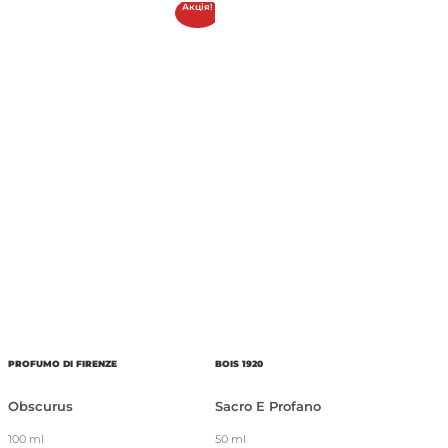
Акція!
PROFUMO DI FIRENZE
BOIS 1920
Obscurus
Sacro E Profano
100 ml
50 ml