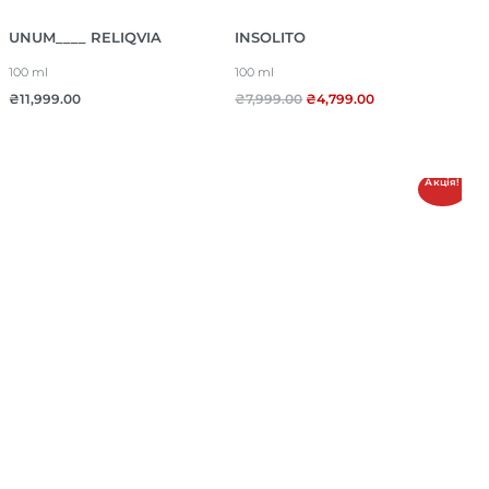
UNUM____ RELIQVIA
INSOLITO
100 ml
100 ml
₴
11,999.00
₴
7,999.00
₴
4,799.00
Акція!