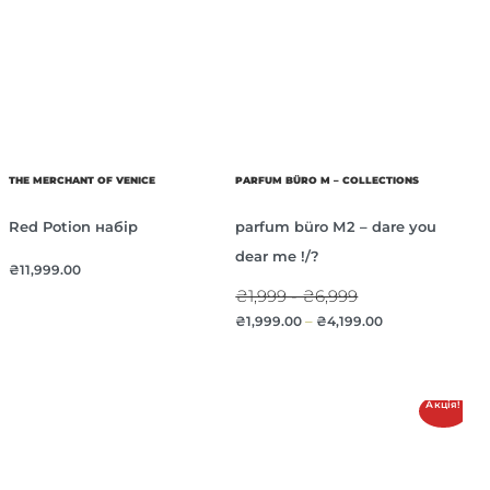
THE MERCHANT OF VENICE
PARFUM BÜRO M – COLLECTIONS
Red Potion набір
parfum büro М2 – dare you
dear me !/?
₴
11,999.00
₴1,999 - ₴6,999
₴
1,999.00
–
₴
4,199.00
Акція!