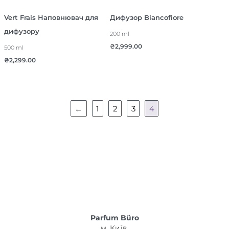
Vert Frais Наповнювач для
Дифузор Biancofiore
дифузору
200 ml
₴
2,999.00
500 ml
₴
2,299.00
←
1
2
3
4
Parfum Büro
м. Київ,