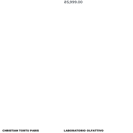
₴
5,999.00
CHRISTIAN TORTU PARIS
LABORATORIO OLFATTIVO