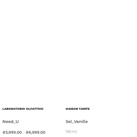
LABORATORIO OLFATTIVO
MAISON TAHITE
Need_U
Sel_Vanille
100 ml
₴
3,999.00
–
₴
6,999.00