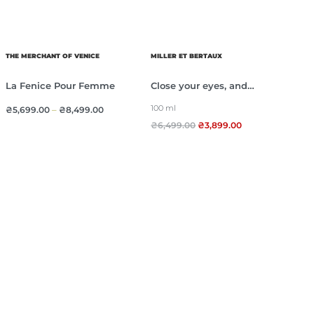
THE MERCHANT OF VENICE
MILLER ET BERTAUX
La Fenice Pour Femme
Close your eyes, and…
100 ml
₴
5,699.00
–
₴
8,499.00
₴
6,499.00
₴
3,899.00