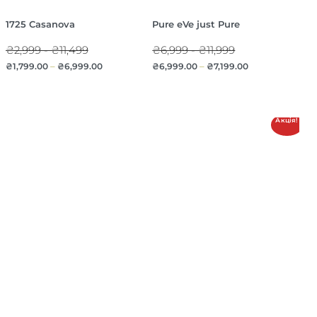
1725 Casanova
Pure eVe just Pure
₴2,999 - ₴11,499
₴6,999 - ₴11,999
₴
1,799.00
–
₴
6,999.00
₴
6,999.00
–
₴
7,199.00
Акція!