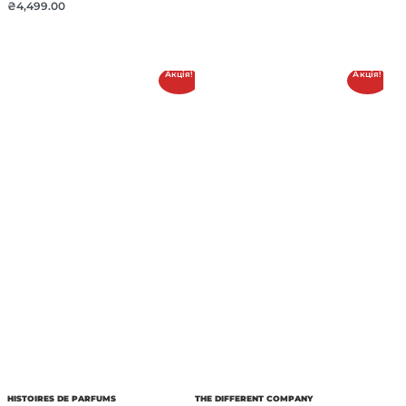
₴
4,499.00
Акція!
Акція!
HISTOIRES DE PARFUMS
THE DIFFERENT COMPANY