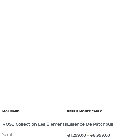
MOLINARD
PERRIS MONTE CARLO
ROSE Collection Les Éléments
Essence De Patchouli
75 ml
₴
1,299.00
–
₴
8,999.00