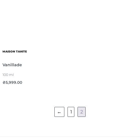
MAISON TAHITE
Vanillade
100 ml
₴
5,999.00
←
1
2