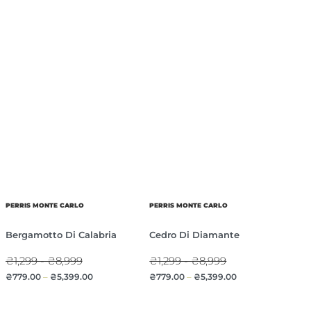
PERRIS MONTE CARLO
PERRIS MONTE CARLO
Bergamotto Di Calabria
Cedro Di Diamante
₴1,299 - ₴8,999
₴1,299 - ₴8,999
₴
779.00
–
₴
5,399.00
₴
779.00
–
₴
5,399.00