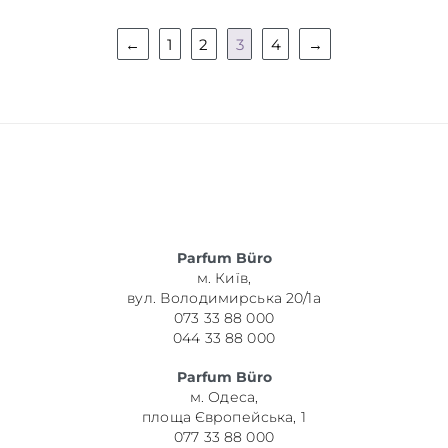
←
1
2
3
4
→
Parfum Büro
м. Київ,
вул. Володимирська 20/1а
073 33 88 000
044 33 88 000
Parfum Büro
м. Одеса,
площа Європейська, 1
077 33 88 000