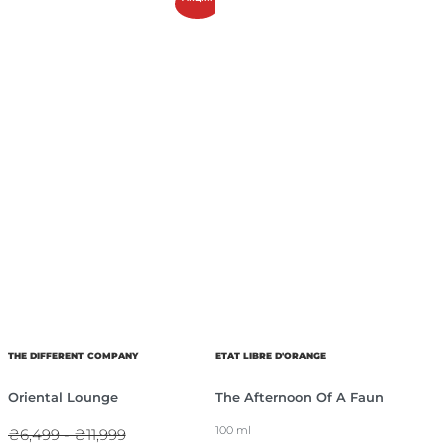
THE DIFFERENT COMPANY
ETAT LIBRE D'ORANGE
Oriental Lounge
The Afternoon Of A Faun
100 ml
₴6,499 - ₴11,999