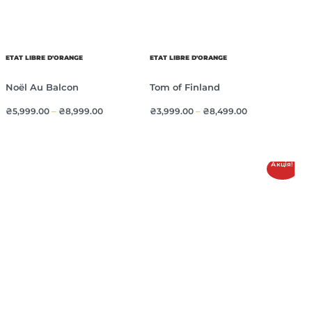
ETAT LIBRE D'ORANGE
ETAT LIBRE D'ORANGE
Noël Au Balcon
Tom of Finland
₴
5,999.00
–
₴
8,999.00
₴
3,999.00
–
₴
8,499.00
Акція!