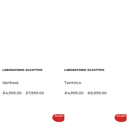
LABORATORIO OLFATTIVO
LABORATORIO OLFATTIVO
Vanhera
Tantrico
₴
4,999.00
–
₴
7,999.00
₴
4,999.00
–
₴
8,999.00
Акція!
Акція!