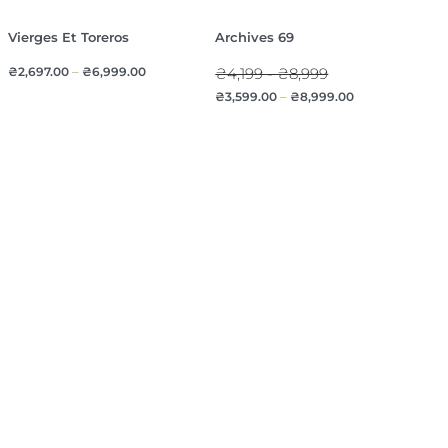
Vierges Et Toreros
Archives 69
₴
2,697.00
–
₴
6,999.00
₴4,199 - ₴8,999
₴
3,599.00
–
₴
8,999.00