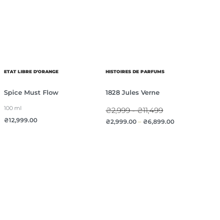
ETAT LIBRE D'ORANGE
HISTOIRES DE PARFUMS
Spice Must Flow
1828 Jules Verne
100 ml
₴2,999 - ₴11,499
₴
12,999.00
₴
2,999.00
–
₴
6,899.00