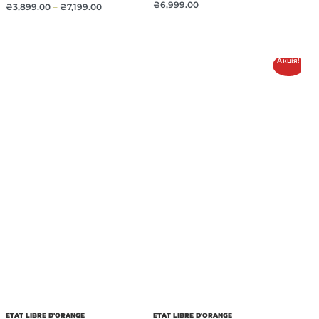
₴
6,999.00
₴
3,899.00
–
₴
7,199.00
Акція!
ETAT LIBRE D'ORANGE
ETAT LIBRE D'ORANGE