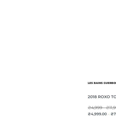
LES BAINS GUERBO
2018 ROXO T
₴4,999 - ₴11,
₴
4,999.00
₴
7
–