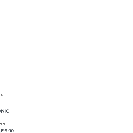
IS
ONIC
999
,199.00