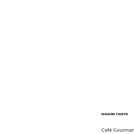
Об’єм
Парфумер
MAISON TAHITE
Café Gourma