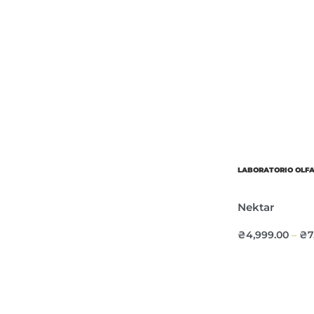
LABORATORIO OLF
Nektar
₴
4,999.00
₴
7
–