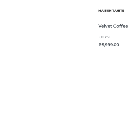
MAISON TAHITE
Velvet Coffee
100 ml
₴
5,999.00