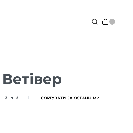
 Ветівер
3
4
5