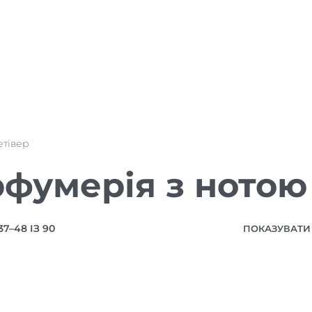
етівер
фумерія з нотою
7–48 ІЗ 90
ПОКАЗУВАТИ