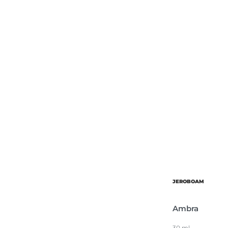
Об’єм
Парфумер
JEROBOAM
Ambra
30 ml