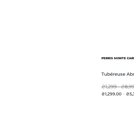
PERRIS MONTE CAR
Tubéreuse Ab
₴1,299 - ₴8,9
₴
1,299.00
₴
5,
–