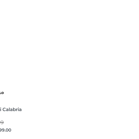
LO
 Calabria
99
99.00