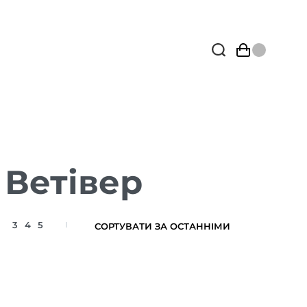
 Ветівер
3
4
5