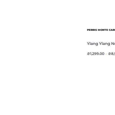
PERRIS MONTE CAR
Ylang Ylang N
₴
1,299.00
₴
8
–