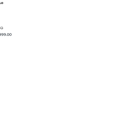
LO
99
999.00