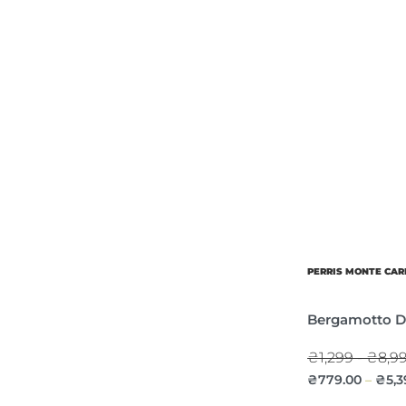
PERRIS MONTE CAR
Bergamotto Di
₴1,299 - ₴8,9
₴
779.00
₴
5,3
–