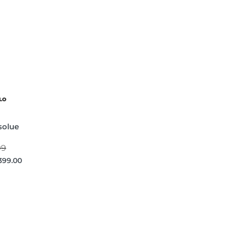
LO
solue
99
399.00