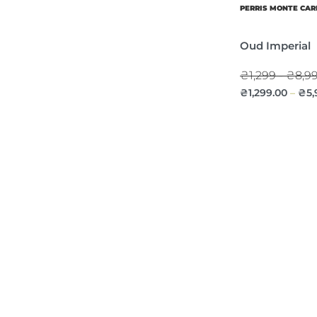
PERRIS MONTE CAR
Oud Imperial
₴1,299 - ₴8,9
₴
1,299.00
₴
5,
–