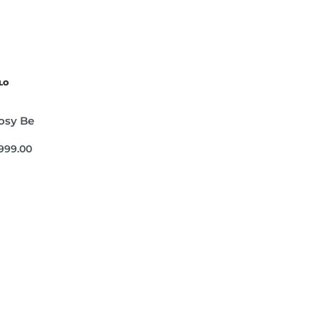
LO
osy Be
,999.00