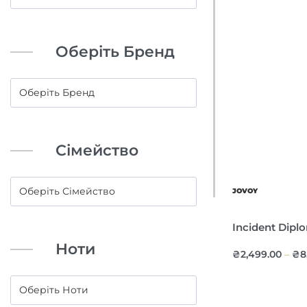
Оберіть Бренд
Сімейство
JOVOY
Incident Dipl
Ноти
₴
2,499.00
₴
8
–