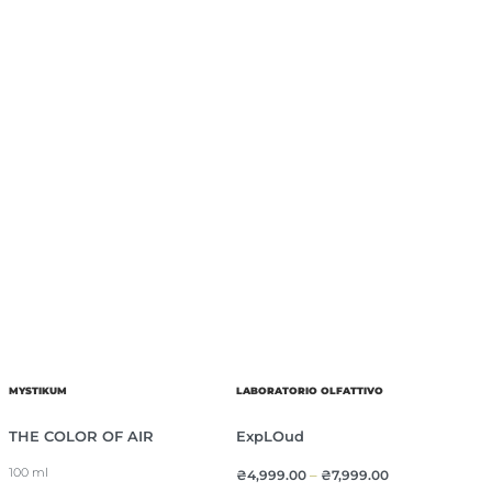
MYSTIKUM
LABORATORIO OLFATTIVO
THE COLOR OF AIR
ExpLOud
100 ml
₴
4,999.00
–
₴
7,999.00