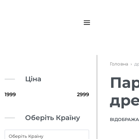
Головна
›
д
Пар
Ціна
дре
Оберіть Країну
ВІДОБРАЖАЮ