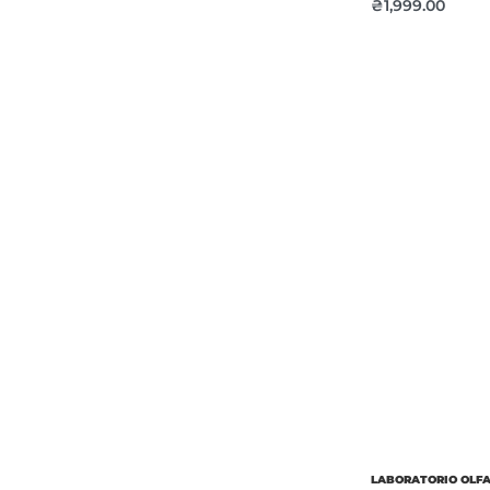
₴
1,999.00
Об’єм
Парфумер
LABORATORIO OLF