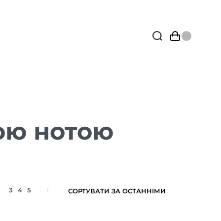
ою нотою
3
4
5