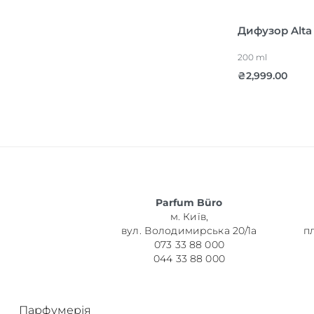
Дифузор Alta
200 ml
₴
2,999.00
Parfum Büro
м. Київ,
вул. Володимирська 20/1а
п
073 33 88 000
044 33 88 000
Парфумерія