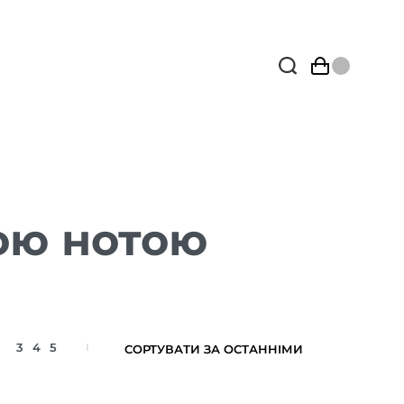
ою нотою
3
4
5