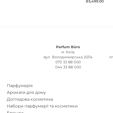
₴
5,499.00
Об’єм
Parfum Büro
Парфумер
м. Київ,
вул. Володимирська 20/1а
п
073 33 88 000
044 33 88 000
Парфумерія
Аромати для дому
Доглядова косметика
Набори парфумерії та косметики
Бренди