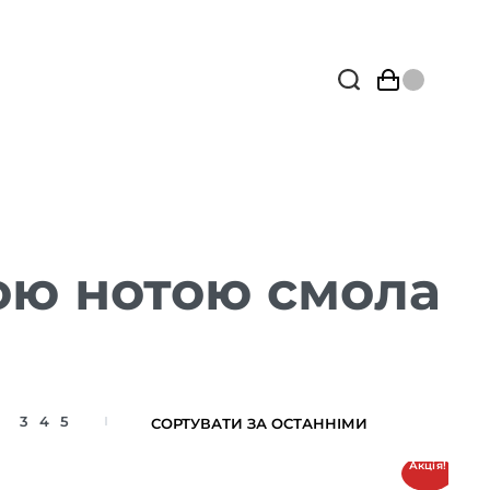
ою нотою смола
3
4
5
Акція!