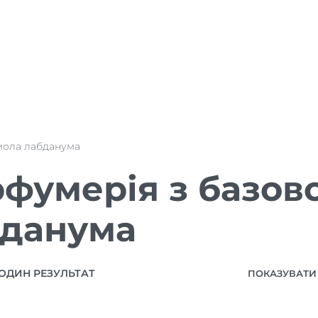
мола лабданума
фумерія з базов
бданума
ОДИН РЕЗУЛЬТАТ
ПОКАЗУВАТИ