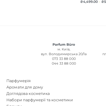
₴
4,499.00
₴
5
–
Об’єм
Parfum Büro
Парфумер
м. Київ,
вул. Володимирська 20/1а
п
073 33 88 000
044 33 88 000
Парфумерія
Аромати для дому
Доглядова косметика
Набори парфумерії та косметики