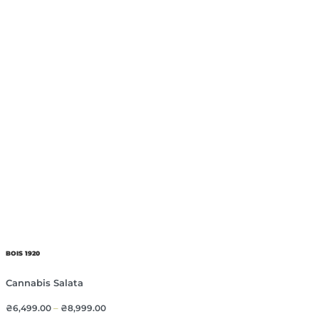
BOIS 1920
Cannabis Salata
₴
6,499.00
–
₴
8,999.00