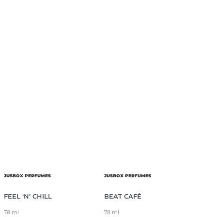
JUSBOX PERFUMES
JUSBOX PERFUMES
FEEL ‘N’ CHILL
BEAT CAFÉ
78 ml
78 ml