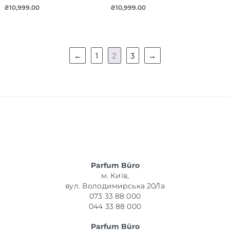
₴
10,999.00
₴
10,999.00
←
1
2
3
→
Parfum Büro
м. Київ,
вул. Володимирська 20/1а
073 33 88 000
044 33 88 000
Parfum Büro