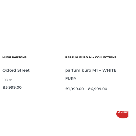
HUGH PARSONS
PARFUM BÜRO M – COLLECTIONS
Oxford Street
parfum büro М1 – WHITE
FURY
100 ml
₴
5,999.00
₴
1,999.00
–
₴
6,999.00
Акція!