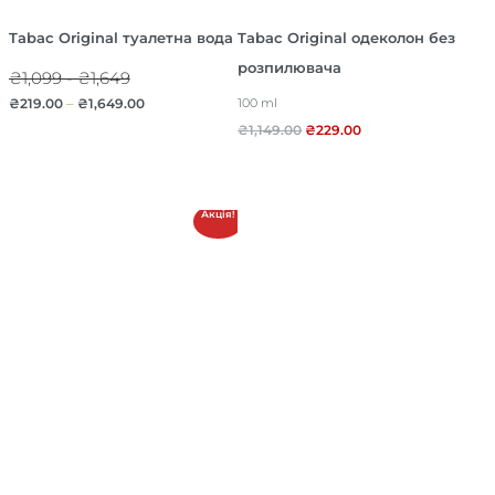
Tabac Original туалетна вода
Tabac Original одеколон без
розпилювача
₴1,099 - ₴1,649
₴
219.00
–
₴
1,649.00
100 ml
₴
1,149.00
₴
229.00
Акція!