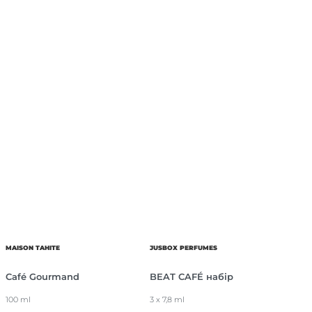
MAISON TAHITE
JUSBOX PERFUMES
Café Gourmand
BEAT CAFÉ набір
100 ml
3 x 7,8 ml