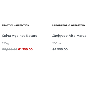
TIMOTHY HAN EDITION
LABORATORIO OLFATTIVO
Свіча Against Nature
Дифузор Alta Marea
220 g
200 ml
₴
2,999.00
₴
1,299.00
₴
2,999.00