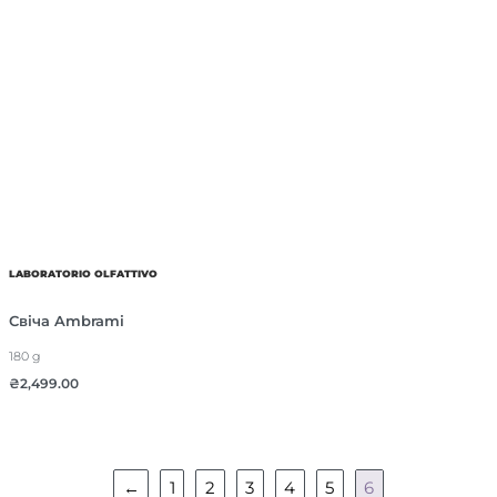
LABORATORIO OLFATTIVO
Свіча Ambrami
180 g
₴
2,499.00
←
1
2
3
4
5
6