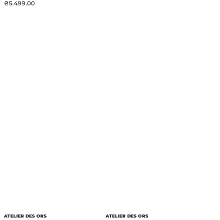
₴
5,499.00
ATELIER DES ORS
ATELIER DES ORS