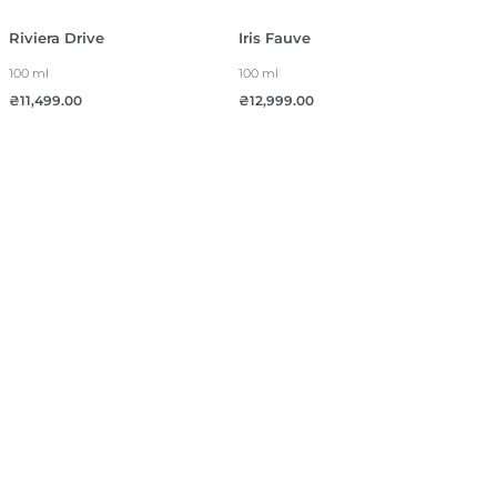
Riviera Drive
Iris Fauve
100 ml
100 ml
₴
11,499.00
₴
12,999.00