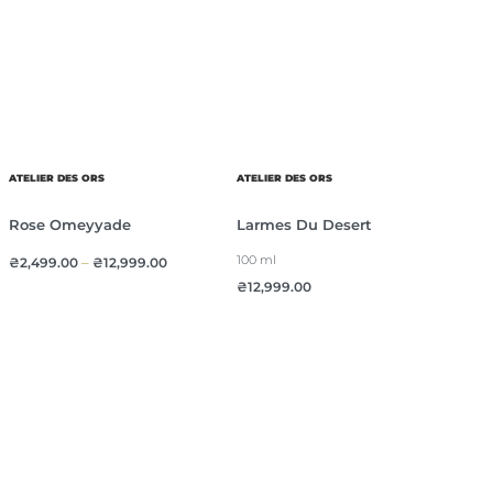
ATELIER DES ORS
ATELIER DES ORS
Rose Omeyyade
Larmes Du Desert
100 ml
₴
2,499.00
–
₴
12,999.00
₴
12,999.00