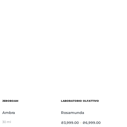
JEROBOAM
LABORATORIO OLFATTIVO
Ambra
Rosamunda
30 ml
₴
3,999.00
–
₴
6,999.00