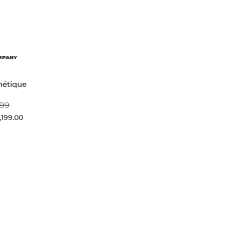
OMPANY
nétique
999
,199.00