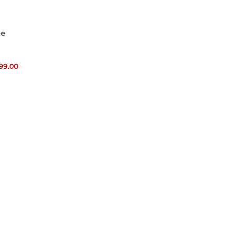
ne
99.00