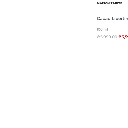
MAISON TAHITE
Cacao Liberti
100 ml
₴
5,999.00
₴
3,5