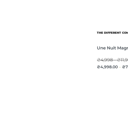
THE DIFFERENT C
Une Nuit Mag
₴4,998 - ₴11,
₴
4,998.00
₴
7
–