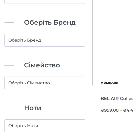
Оберіть Бренд
Сімейство
MOLINARD
BEL AIR Colle
Ноти
₴
999.00
₴
4,
–