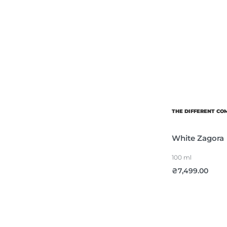
THE DIFFERENT C
White Zagora
100 ml
₴
7,499.00