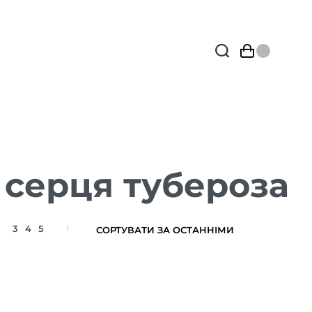
 серця тубероза
3
4
5