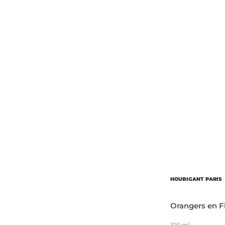
Об’єм
Парфумер
HOUBIGANT PARIS
Orangers en F
100 ml