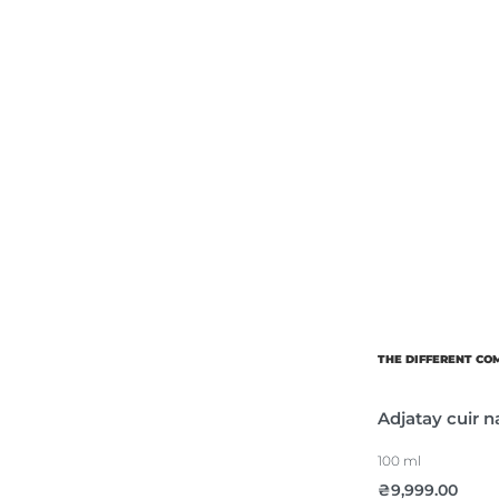
THE DIFFERENT C
Adjatay cuir n
100 ml
₴
9,999.00