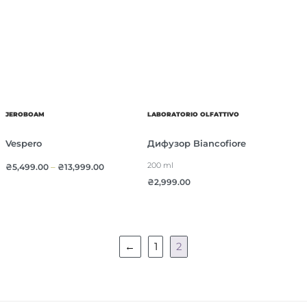
JEROBOAM
LABORATORIO OLFATTIVO
Vespero
Дифузор Biancofiore
200 ml
₴
5,499.00
–
₴
13,999.00
₴
2,999.00
←
1
2