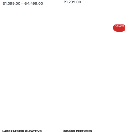
₴
1,299.00
₴
1,099.00
–
₴
4,499.00
Акція!
LABORATORIO OLFATTIVO
JUSBOX PERFUMES