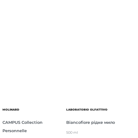
MOLINARD
LABORATORIO OLFATTIVO
CAMPUS Collection
Biancofiore рідке мило
Personnelle
500 ml