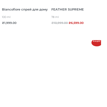
Biancofiore спрей для дому
FEATHER SUPREME
100 ml
78 ml
₴
1,999.00
₴
10,999.00
₴
6,599.00
Акція!