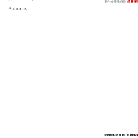
₴
1,499.00
₴
89
Волосся
Обличчя
Догляд за бородою
Макіяж
Детокс та оздоровлення
Очищення та зняття макіяжу
Основний догляд
Тіло
Дезодоранти та спреї
Очищення
Зволоження
Детокс та оздоровлення
Гоління
PROFUMO DI FIREN