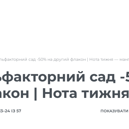
льфакторний сад -50% на другий флакон | Нота тижня — ман
факторний сад -
кон | Нота тижн
–24 ІЗ 57
ПОКАЗУВАТИ