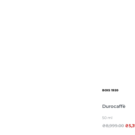
BOIS 1920
Durocaffè
50 ml
₴
8,999.00
₴
5,