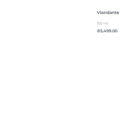
НАБОРИ
ПОДАРУНКОВІ СЕРТИФІКАТИ
Viandante
КІБЕРЛІТО -40% НА ОБРАНІ
100 ml
БРЕНДИ
₴
5,499.00
НОВИНКИ
АКСЕСУАРИ
Оберіть Країну
Оберіть Бренд