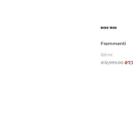
Сімейство
BOIS 1920
Frammenti
100 ml
₴
12,999.00
₴
7,
Ноти
Об’єм