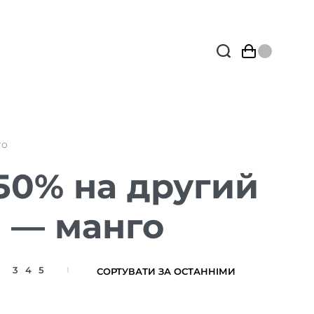
го
50% на другий
я — манго
3
4
5