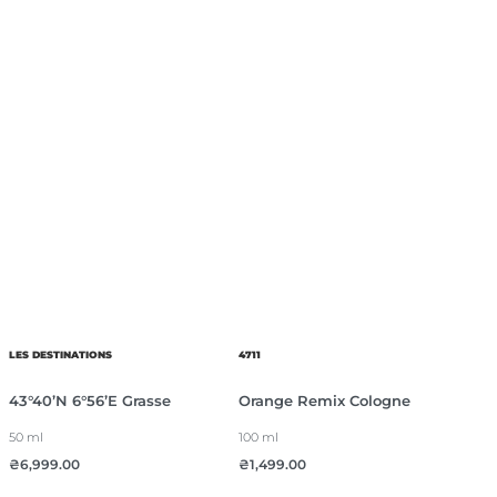
LES DESTINATIONS
4711
43°40’N 6°56’E Grasse
Orange Remix Cologne
50 ml
100 ml
₴
6,999.00
₴
1,499.00