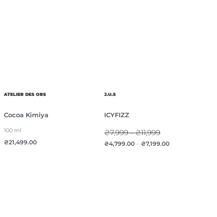
ATELIER DES ORS
J.U.S
Cocoa Kimiya
ICYFIZZ
100 ml
₴7,999 - ₴11,999
₴
21,499.00
₴
4,799.00
–
₴
7,199.00