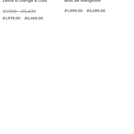
Zeste d’Orange & Oud
Bois de Mangrove
₴1,999 - ₴5,499
₴
1,999.00
–
₴
5,499.00
₴
1,979.00
–
₴
5,499.00