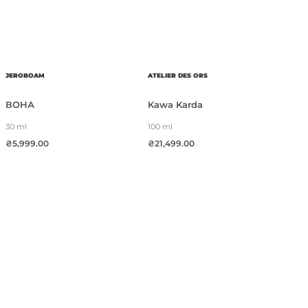
JEROBOAM
ATELIER DES ORS
ВОНА
Kawa Karda
30 ml
100 ml
₴
5,999.00
₴
21,499.00