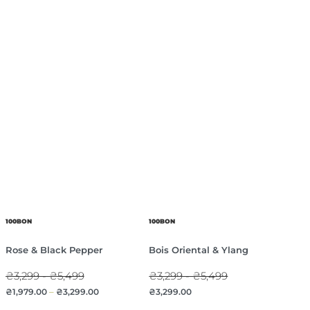
100BON
100BON
Rose & Black Pepper
Bois Oriental & Ylang
₴3,299 - ₴5,499
₴3,299 - ₴5,499
₴
1,979.00
–
₴
3,299.00
₴
3,299.00