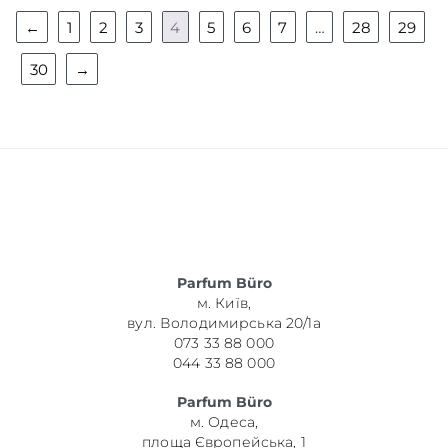
←
1
2
3
4
5
6
7
…
28
29
30
→
Parfum Büro
м. Київ,
вул. Володимирська 20/1а
073 33 88 000
044 33 88 000
Parfum Büro
м. Одеса,
площа Європейська, 1