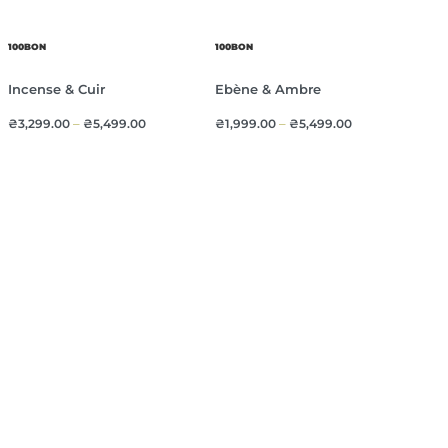
100BON
100BON
Incense & Cuir
Ebène & Ambre
₴
3,299.00
–
₴
5,499.00
₴
1,999.00
–
₴
5,499.00