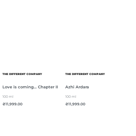
THE DIFFERENT COMPANY
THE DIFFERENT COMPANY
Love is coming… Chapter II
Azhi Ardara
100 ml
100 ml
₴
11,999.00
₴
11,999.00