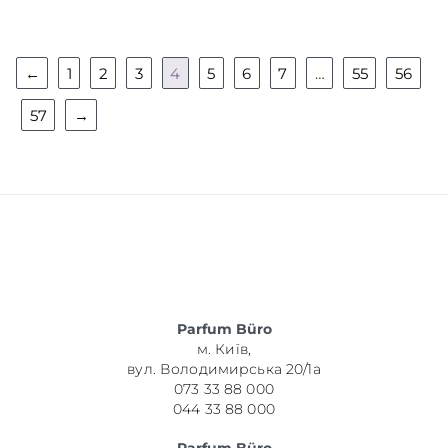
←
1
2
3
4
5
6
7
…
55
56
57
→
Parfum Büro
м. Київ,
вул. Володимирська 20/1а
073 33 88 000
044 33 88 000