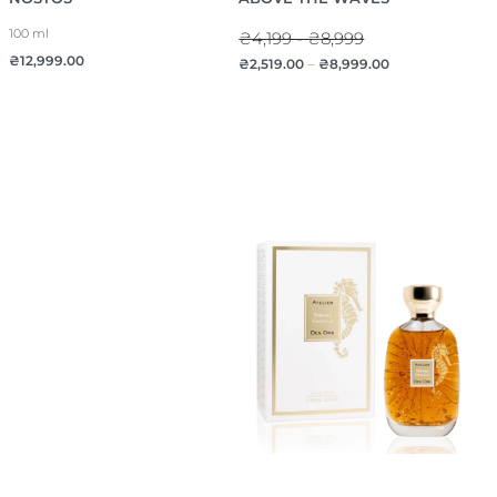
100 ml
₴4,199 - ₴8,999
₴
12,999.00
₴
2,519.00
–
₴
8,999.00