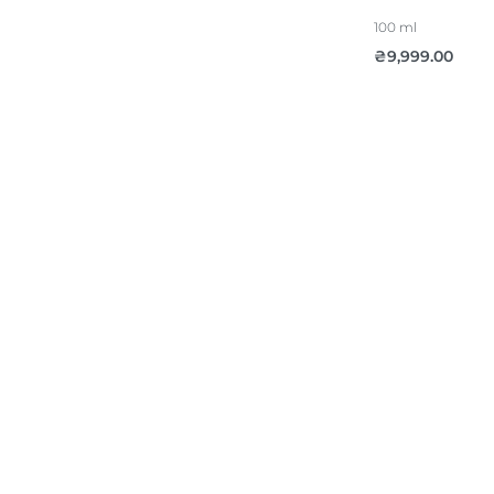
100 ml
₴
9,999.00