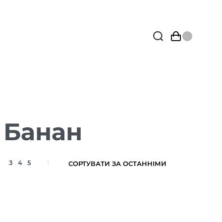
 Банан
3
4
5