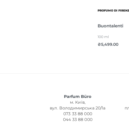
PROFUMO DI FIREN
Buontalenti
100 ml
₴
5,499.00
Parfum Büro
м. Київ,
вул. Володимирська 20/1а
п
073 33 88 000
044 33 88 000