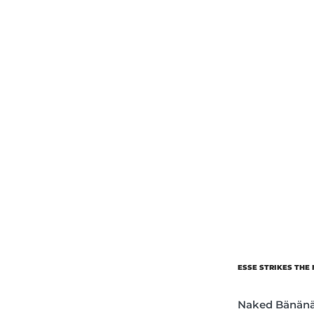
Об’єм
Парфумер
ESSE STRIKES THE
Naked Bänän