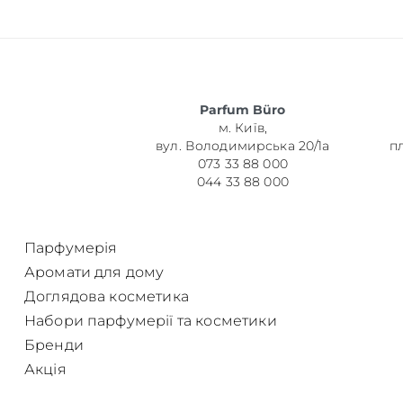
Parfum Büro
м. Київ,
вул. Володимирська 20/1а
п
073 33 88 000
044 33 88 000
Парфумерія
Аромати для дому
Доглядова косметика
Набори парфумерії та косметики
Бренди
Акція