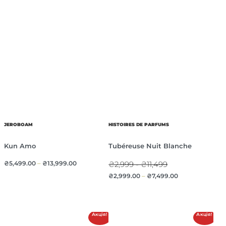
JEROBOAM
HISTOIRES DE PARFUMS
Kun Amo
Tubéreuse Nuit Blanche
₴
5,499.00
–
₴
13,999.00
₴2,999 - ₴11,499
₴
2,999.00
–
₴
7,499.00
Акція!
Акція!