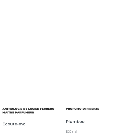
ANTHOLOGIE BY LUCIEN FERRERO
PROFUMO DI FIRENZE
MAITRE PARFUMEUR
Plumbeo
Écoute-moi
100 ml