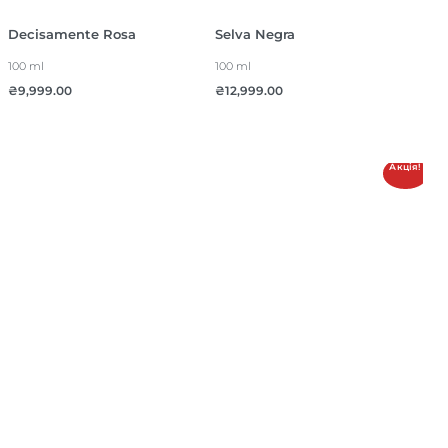
Decisamente Rosa
Selva Negra
100 ml
100 ml
₴
9,999.00
₴
12,999.00
Акція!