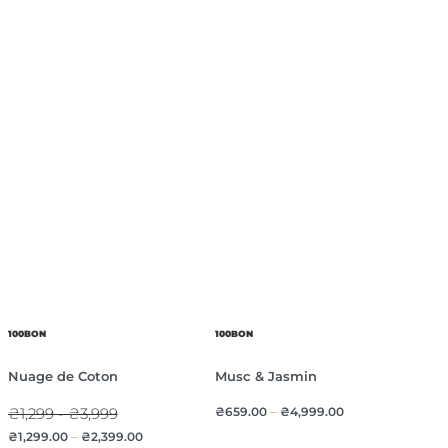
100BON
100BON
Nuage de Coton
Musc & Jasmin
₴1,299 - ₴3,999
₴
659.00
–
₴
4,999.00
₴
1,299.00
–
₴
2,399.00