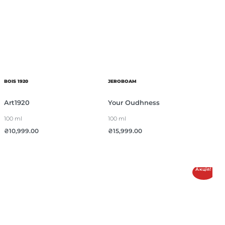
BOIS 1920
JEROBOAM
Art1920
Your Oudhness
100 ml
100 ml
₴
10,999.00
₴
15,999.00
Акція!