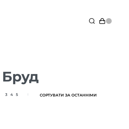
 Бруд
3
4
5