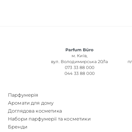
Об’єм
Parfum Büro
м. Київ,
Парфумер
вул. Володимирська 20/1а
п
073 33 88 000
044 33 88 000
Парфумерія
Аромати для дому
Доглядова косметика
Набори парфумерії та косметики
Бренди