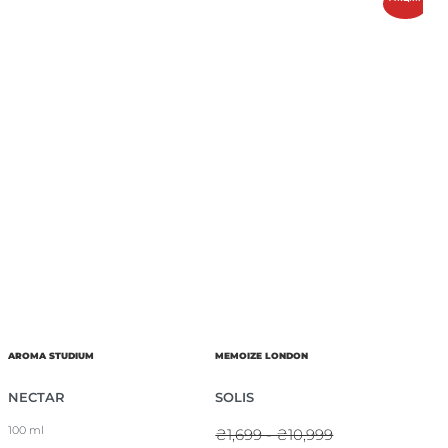
AROMA STUDIUM
MEMOIZE LONDON
NECTAR
SOLIS
100 ml
₴1,699 - ₴10,999