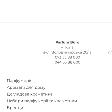
Об’єм
Parfum Büro
м. Київ,
Парфумер
вул. Володимирська 20/1а
п
073 33 88 000
044 33 88 000
Парфумерія
Аромати для дому
Доглядова косметика
Набори парфумерії та косметики
Бренди