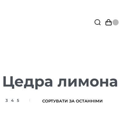
 Цедра лимона
3
4
5