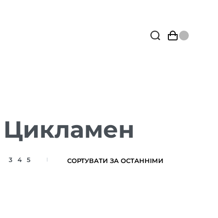
ю Цикламен
3
4
5