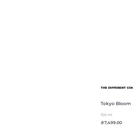
THE DIFFERENT C
Tokyo Bloom
100 ml
₴
7,499.00