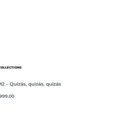
COLLECTIONS
2 – Quizás, quizás, quizás
,999.00