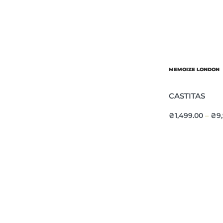
MEMOIZE LONDON
CASTITAS
₴
1,499.00
₴
9
–