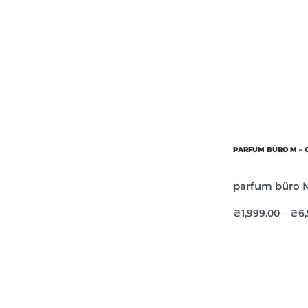
PARFUM BÜRO M – 
parfum büro М
₴
1,999.00
₴
6
–