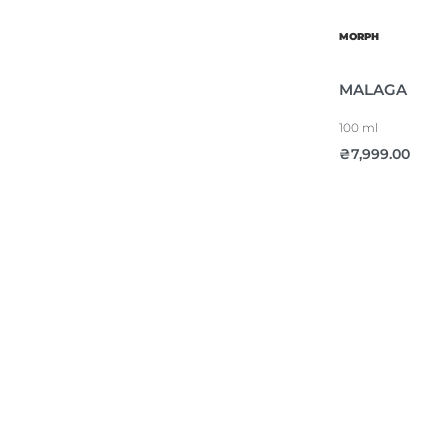
MORPH
MALAGA
100 ml
₴
7,999.00