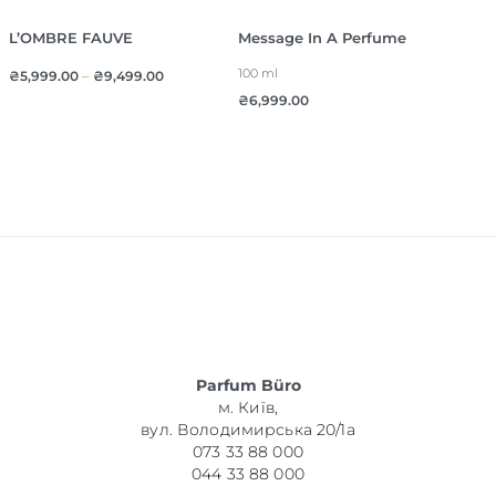
L’OMBRE FAUVE
Message In A Perfume
100 ml
₴
5,999.00
–
₴
9,499.00
₴
6,999.00
Parfum Büro
м. Київ,
вул. Володимирська 20/1а
073 33 88 000
044 33 88 000