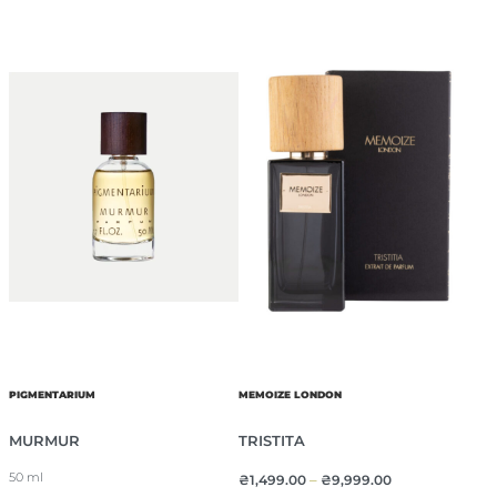
PIGMENTARIUM
MEMOIZE LONDON
MURMUR
TRISTITA
50 ml
₴
1,499.00
–
₴
9,999.00