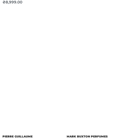
₴
8,999.00
PIERRE GUILLAUME
MARK BUXTON PERFUMES