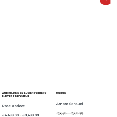
ANTHOLOGIE BY LUCIEN FERRERO
100BON
MAITRE PARFUMEUR
Ambre Sensuel
Rose Abricot
₴849 - ₴3,999
₴
4,499.00
–
₴
8,499.00