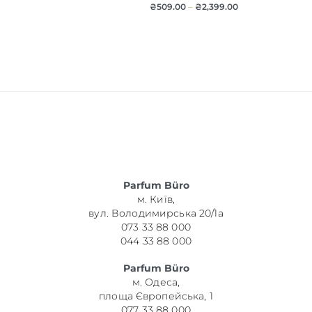
₴
509.00
–
₴
2,399.00
Parfum Büro
м. Київ,
вул. Володимирська 20/1а
073 33 88 000
044 33 88 000
Parfum Büro
м. Одеса,
площа Європейська, 1
077 33 88 000