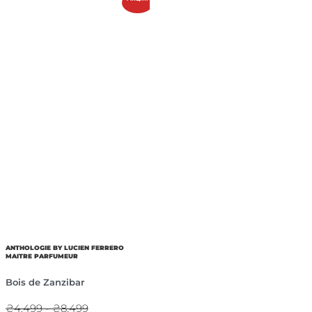
ANTHOLOGIE BY LUCIEN FERRERO
MAITRE PARFUMEUR
Bois de Zanzibar
₴4,499 - ₴8,499