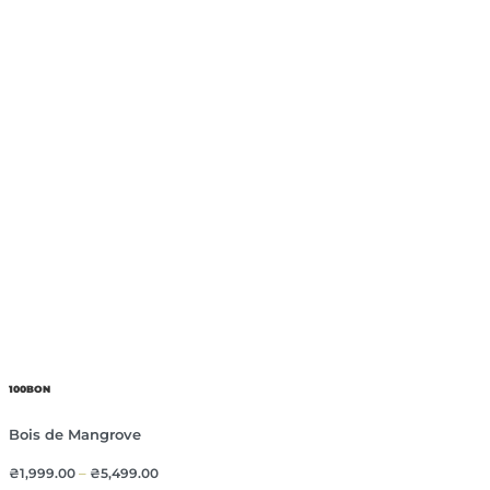
100BON
Bois de Mangrove
₴
1,999.00
–
₴
5,499.00