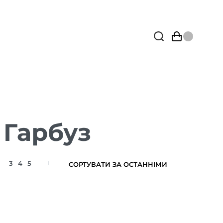
 Гарбуз
3
4
5