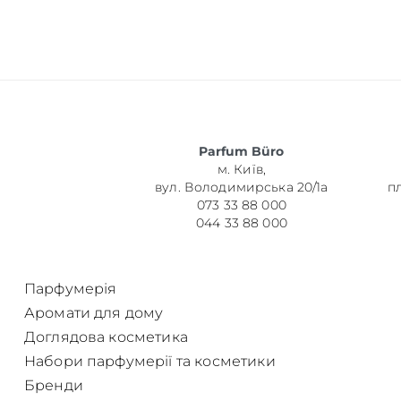
Об’єм
Parfum Büro
м. Київ,
Парфумер
вул. Володимирська 20/1а
п
073 33 88 000
044 33 88 000
Парфумерія
Аромати для дому
Доглядова косметика
Набори парфумерії та косметики
Бренди