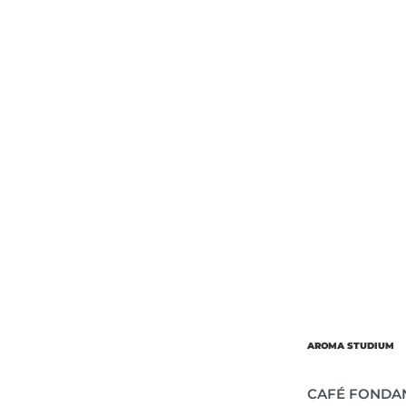
Об’єм
Парфумер
AROMA STUDIUM
CAFÉ FONDA