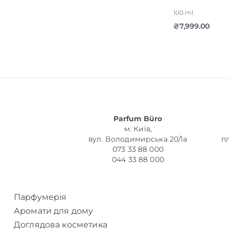
100 ml
₴
7,999.00
Parfum Büro
м. Київ,
вул. Володимирська 20/1а
п
073 33 88 000
044 33 88 000
Парфумерія
Аромати для дому
Доглядова косметика