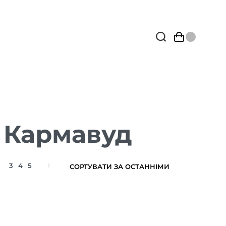
 Кармавуд
3
4
5