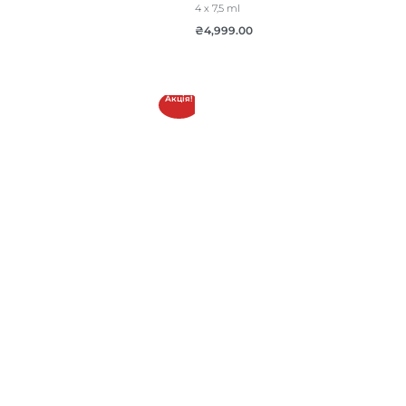
4 x 7,5 ml
₴
4,999.00
Акція!