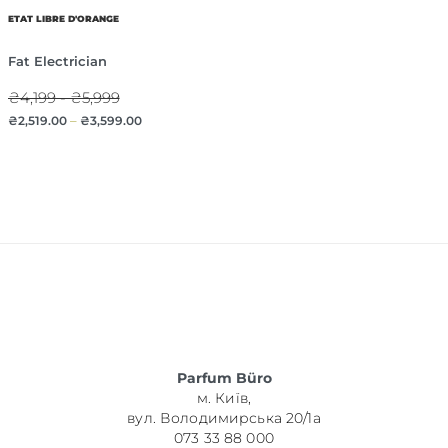
ETAT LIBRE D'ORANGE
Fat Electrician
₴4,199 - ₴5,999
₴
2,519.00
–
₴
3,599.00
Parfum Büro
м. Київ,
вул. Володимирська 20/1а
073 33 88 000