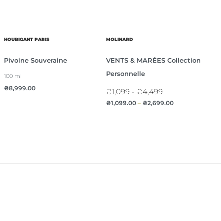
HOUBIGANT PARIS
MOLINARD
Pivoine Souveraine
VENTS & MARÉES Collection
Personnelle
100 ml
₴
8,999.00
₴1,099 - ₴4,499
₴
1,099.00
–
₴
2,699.00