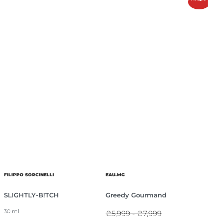
FILIPPO SORCINELLI
EAU.MG
SLIGHTLY-B!TCH
Greedy Gourmand
30 ml
₴5,999 - ₴7,999