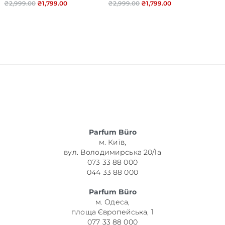
₴
2,999.00
₴
1,799.00
₴
2,999.00
₴
1,799.00
Parfum Büro
м. Київ,
вул. Володимирська 20/1а
073 33 88 000
044 33 88 000
Parfum Büro
м. Одеса,
площа Європейська, 1
077 33 88 000