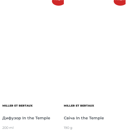
MILLER ET BERTAUX
MILLER ET BERTAUX
Дифузор In the Temple
Свіча In the Temple
200 ml
190 g