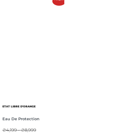
ETAT LIBRE D'ORANGE
Eau De Protection
₴4,199 - ₴8,999