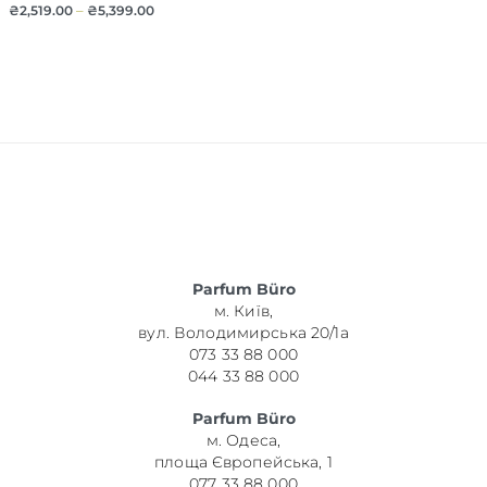
₴
2,519.00
–
₴
5,399.00
Parfum Büro
м. Київ,
вул. Володимирська 20/1а
073 33 88 000
044 33 88 000
Parfum Büro
м. Одеса,
площа Європейська, 1
077 33 88 000