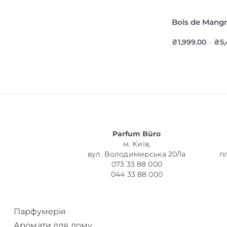
Bois de Mang
₴
1,999.00
₴
5
–
Parfum Büro
м. Київ,
вул. Володимирська 20/1а
п
073 33 88 000
044 33 88 000
Парфумерія
Аромати для дому