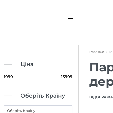
Головна
›
М
Пар
Ціна
де
Оберіть Країну
ВІДОБРАЖАЮ