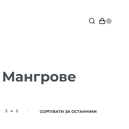
 Мангрове
3
4
5