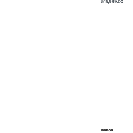
₴
15,999.00
Об’єм
Парфумер
100BON