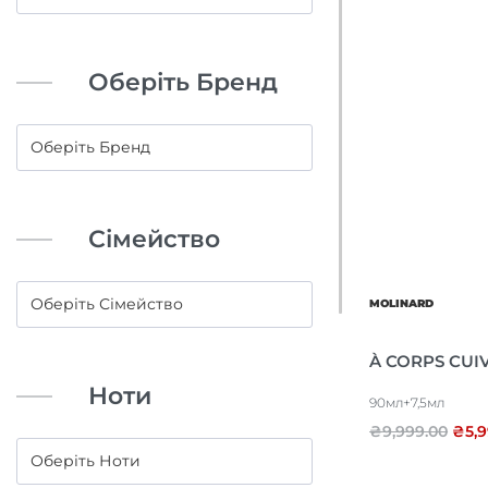
Оберіть Бренд
Сімейство
MOLINARD
À CORPS CUI
Ноти
90мл+7,5мл
₴
9,999.00
₴
5,