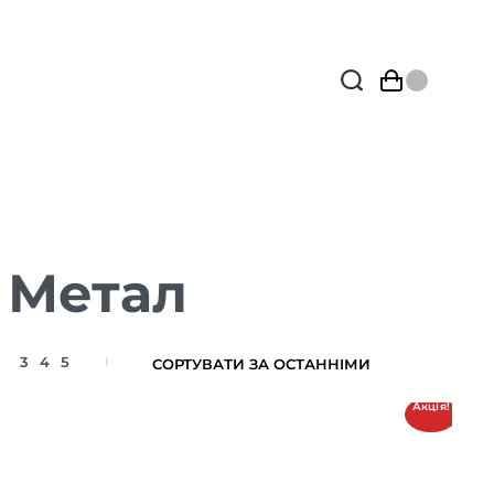
 Метал
3
4
5
Акція!