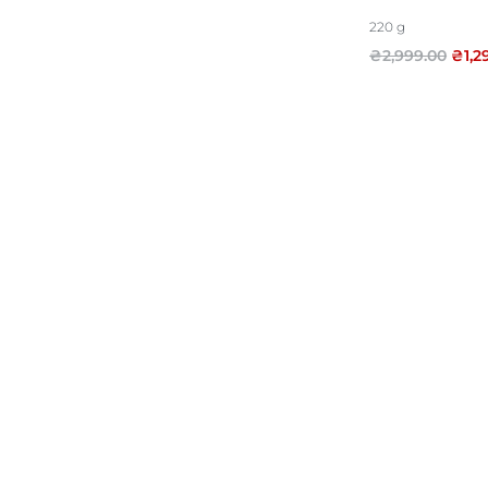
220 g
₴
2,999.00
₴
1,2