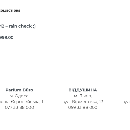
COLLECTIONS
 – rain check ;)
,999.00
Parfum Büro
ВІДДУШИНА
м. Одеса,
м. Львів,
лоща Європейська, 1
вул. Вірменська, 13
вул
077 33 88 000
099 33 88 000