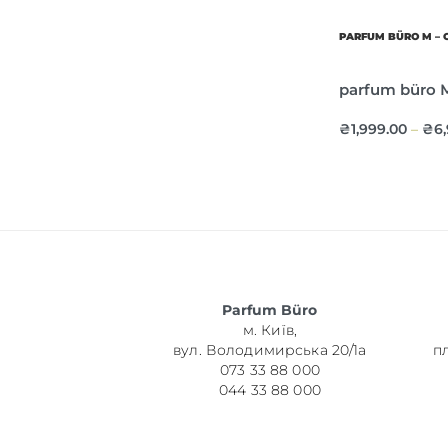
PARFUM BÜRO M – 
parfum büro М2
₴
1,999.00
₴
6
–
Parfum Büro
м. Київ,
вул. Володимирська 20/1а
п
073 33 88 000
044 33 88 000