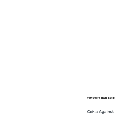
Об’єм
Парфумер
TIMOTHY HAN EDIT
Свіча Against