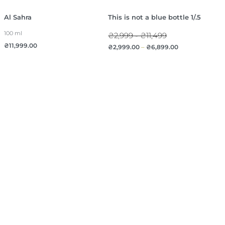
Al Sahra
This is not a blue bottle 1/.5
100 ml
₴2,999 - ₴11,499
₴
11,999.00
₴
2,999.00
–
₴
6,899.00