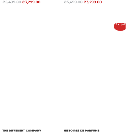
₴
5,499.00
₴
3,299.00
₴
5,499.00
₴
3,299.00
Акція!
THE DIFFERENT COMPANY
HISTOIRES DE PARFUMS