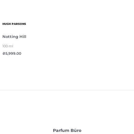
HUGH PARSONS
Notting Hill
100 ml
₴
5,999.00
Parfum Büro