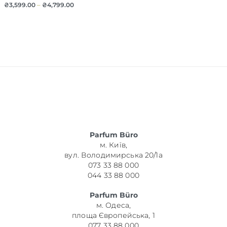
₴
3,599.00
–
₴
4,799.00
Parfum Büro
м. Київ,
вул. Володимирська 20/1а
073 33 88 000
044 33 88 000
Parfum Büro
м. Одеса,
площа Європейська, 1
077 33 88 000