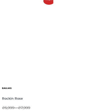
EAU.MG
Rockin Rose
₴5,999 - ₴7,999