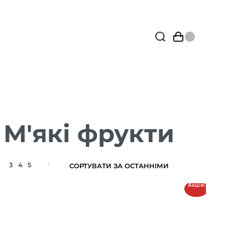
 М'які фрукти
3
4
5
Акція!