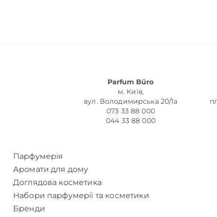
Об’єм
Parfum Büro
м. Київ,
Парфумер
вул. Володимирська 20/1а
п
073 33 88 000
044 33 88 000
Парфумерія
Аромати для дому
Доглядова косметика
Набори парфумерії та косметики
Бренди