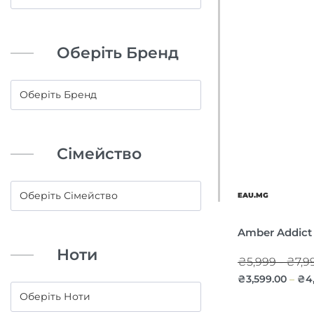
Оберіть Бренд
Сімейство
EAU.MG
Amber Addict
Ноти
₴5,999 - ₴7,9
₴
3,599.00
₴
4
–