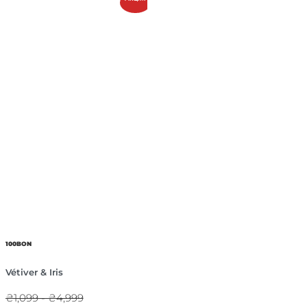
100BON
Vétiver & Iris
₴1,099 - ₴4,999