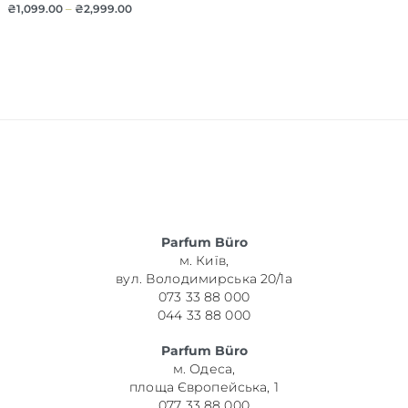
₴
1,099.00
–
₴
2,999.00
Parfum Büro
м. Київ,
вул. Володимирська 20/1а
073 33 88 000
044 33 88 000
Parfum Büro
м. Одеса,
площа Європейська, 1
077 33 88 000