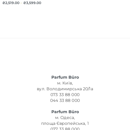
₴
2,519.00
–
₴
3,599.00
Parfum Büro
м. Київ,
вул. Володимирська 20/1а
073 33 88 000
044 33 88 000
Parfum Büro
м. Одеса,
площа Європейська, 1
077 33 88 000