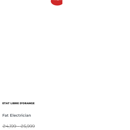
ETAT LIBRE D'ORANGE
Fat Electrician
₴4,199 - ₴5,999