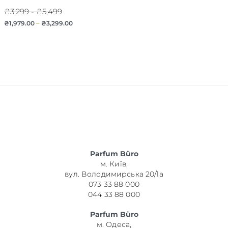
₴3,299 - ₴5,499
₴
1,979.00
–
₴
3,299.00
Parfum Büro
м. Київ,
вул. Володимирська 20/1а
073 33 88 000
044 33 88 000
Parfum Büro
м. Одеса,