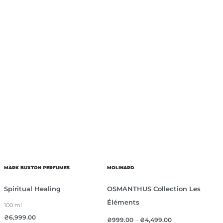
MARK BUXTON PERFUMES
MOLINARD
Spiritual Healing
OSMANTHUS Collection Les
Éléments
100 ml
₴
6,999.00
₴
999.00
–
₴
4,499.00