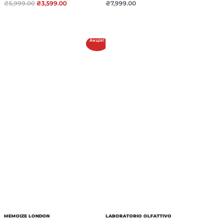
₴
5,999.00
₴
3,599.00
₴
7,999.00
Акція!
MEMOIZE LONDON
LABORATORIO OLFATTIVO