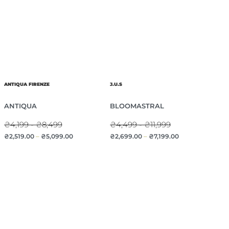
ANTIQUA FIRENZE
J.U.S
ANTIQUA
BLOOMASTRAL
₴4,199 - ₴8,499
₴4,499 - ₴11,999
₴
2,519.00
–
₴
5,099.00
₴
2,699.00
–
₴
7,199.00