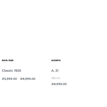
BOIS 1920
MORPH
Classic 1920
A. 21
100 ml
₴
5,999.00
–
₴
8,999.00
₴
8,999.00