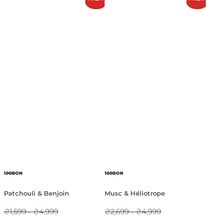
100BON
100BON
Patchouli & Benjoin
Musc & Héliotrope
₴1,599 - ₴4,999
₴2,699 - ₴4,999