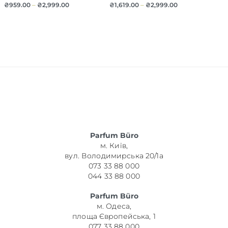
₴
959.00
–
₴
2,999.00
₴
1,619.00
–
₴
2,999.00
Parfum Büro
м. Київ,
вул. Володимирська 20/1а
073 33 88 000
044 33 88 000
Parfum Büro
м. Одеса,
площа Європейська, 1
077 33 88 000