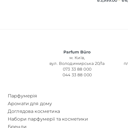
₴
3,999.00
₴
6
–
Parfum Büro
м. Київ,
вул. Володимирська 20/1а
п
073 33 88 000
044 33 88 000
Парфумерія
Аромати для дому
Доглядова косметика
Набори парфумерії та косметики
Бренди