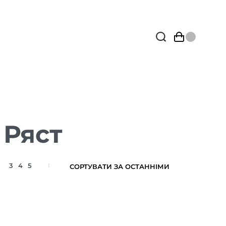
 Ряст
3
4
5