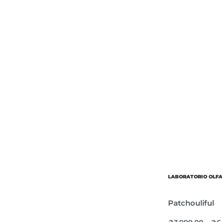
Об’єм
Парфумер
LABORATORIO OLF
Patchouliful