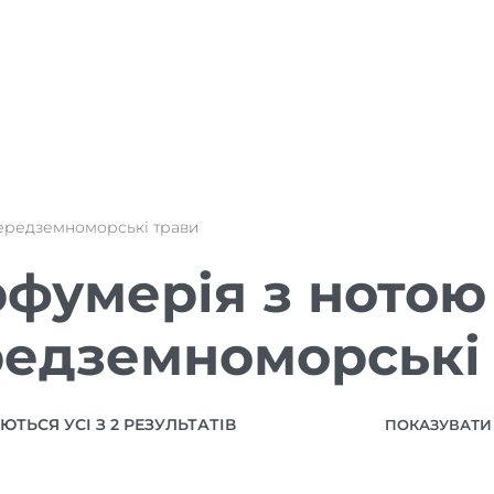
ередземноморські трави
фумерія з нотою
едземноморські
ТЬСЯ УСІ З 2 РЕЗУЛЬТАТІВ
ПОКАЗУВАТИ