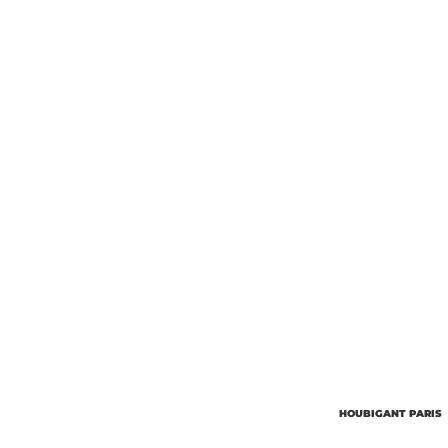
Об’єм
Парфумер
HOUBIGANT PARIS