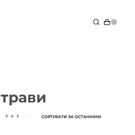
 трави
3
4
5