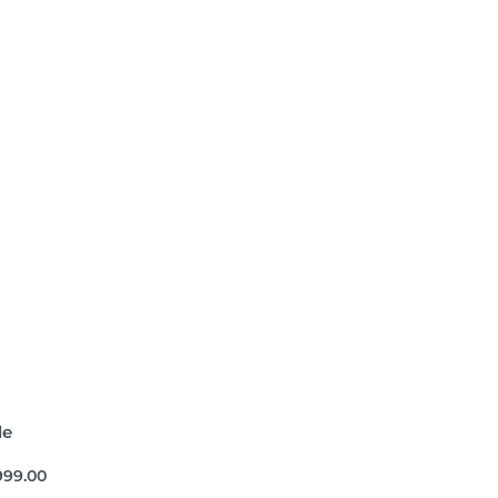
le
999.00