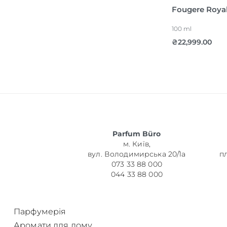
Fougere Roya
100 ml
₴
22,999.00
Parfum Büro
м. Київ,
вул. Володимирська 20/1а
п
073 33 88 000
044 33 88 000
Парфумерія
Аромати для дому