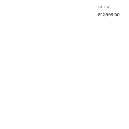
100 ml
₴
12,999.00