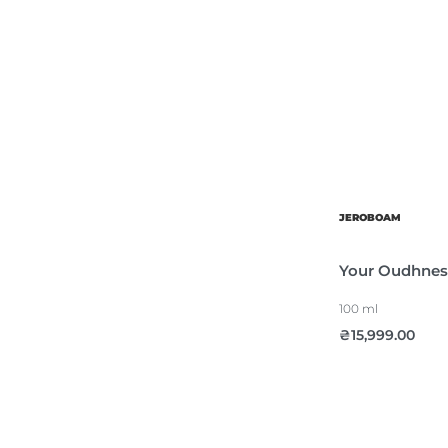
JEROBOAM
Your Oudhnes
100 ml
₴
15,999.00