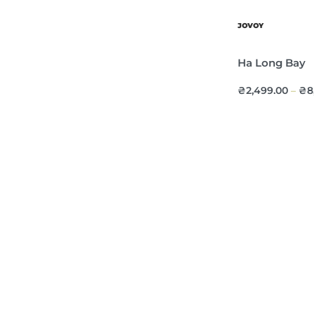
JOVOY
Ha Long Bay
₴
2,499.00
₴
8
–