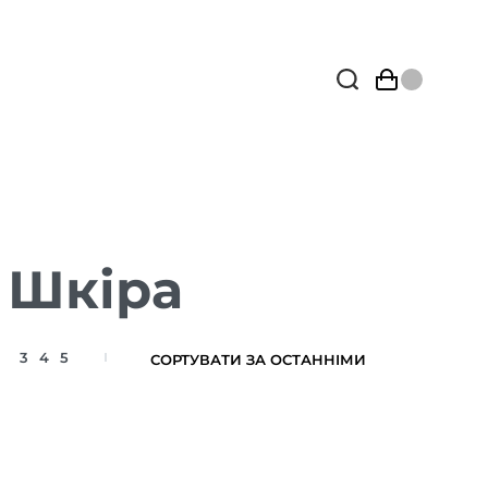
 Шкіра
3
4
5