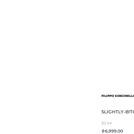
FILIPPO SORCINELL
SLIGHTLY-B!T
30 ml
₴
6,999.00