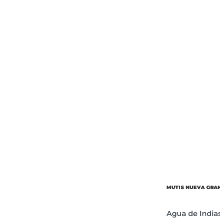
Об’єм
Парфумер
MUTIS NUEVA GRA
Agua de India