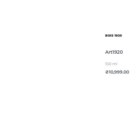
BOIS 1920
Art1920
100 ml
₴
10,999.00