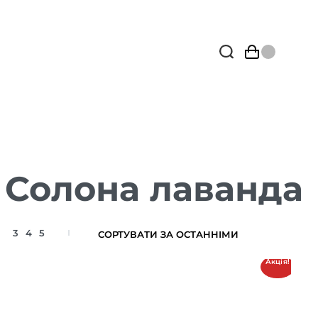
 Солона лаванда
3
4
5
Акція!