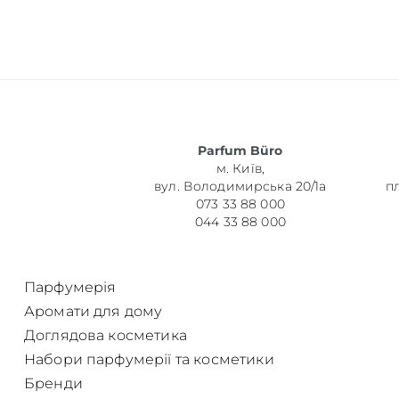
Об’єм
Parfum Büro
м. Київ,
Парфумер
вул. Володимирська 20/1а
п
073 33 88 000
044 33 88 000
Парфумерія
Аромати для дому
Доглядова косметика
Набори парфумерії та косметики
Бренди