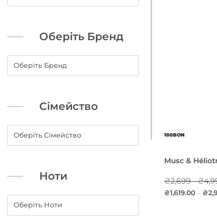
Оберіть Бренд
Сімейство
100BON
Musc & Héliot
Ноти
₴2,699 - ₴4,9
₴
1,619.00
₴
2,
–